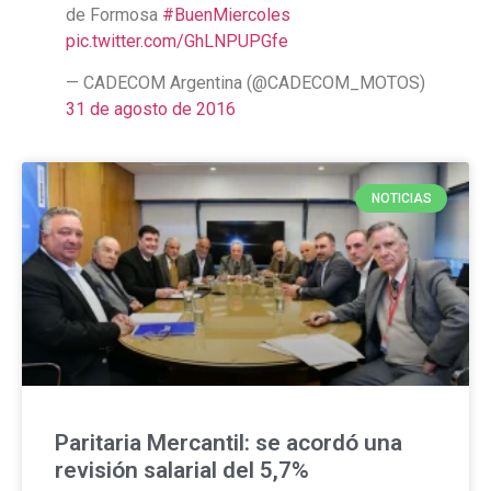
de Formosa
#BuenMiercoles
pic.twitter.com/GhLNPUPGfe
— CADECOM Argentina (@CADECOM_MOTOS)
31 de agosto de 2016
NOTICIAS
Paritaria Mercantil: se acordó una
revisión salarial del 5,7%