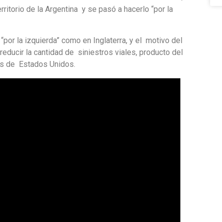
rritorio de la Argentina y se pasó a hacerlo “por la
or la izquierda” como en Inglaterra, y el motivo del
educir la cantidad de siniestros viales, producto del
es de Estados Unidos.