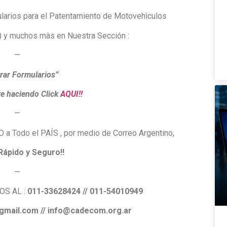
larios para el Patentamiento de Motovehìculos
) y muchos màs en Nuestra Sección :
—
ar Formularios”
te haciendo Click
AQUI!!
—
a Todo el PAÍS , por medio de Correo Argentino,
Rápido y Seguro!!
—
S AL :
011-33628424 // 011-54010949
gmail.com // info@cadecom.org.ar