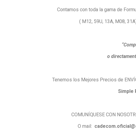
Contamos con toda la gama de Formu
( M12, 59U, 13A, M08, 31A
“Compr
o directamen
Tenemos los Mejores Precios de ENVÍO 
Simple 
COMUNÍQUESE CON NOSOTRO
O mail:
cadecom.oficial@